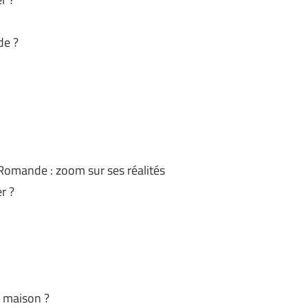
de ?
e Romande : zoom sur ses réalités
r ?
e maison ?