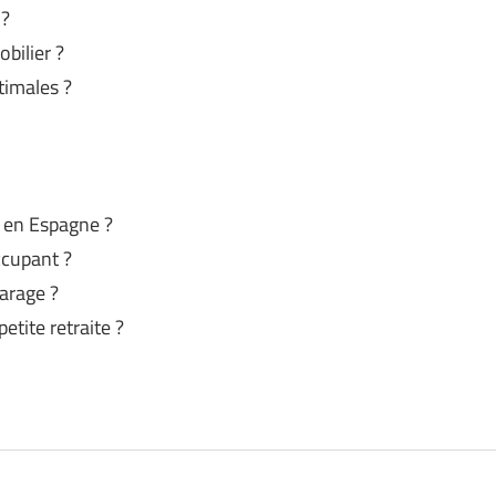
 ?
bilier ?
timales ?
 en Espagne ?
ccupant ?
arage ?
tite retraite ?