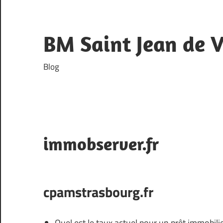
Skip
to
content
BM Saint Jean de 
Blog
immobserver.fr
cpamstrasbourg.fr
Quel est le taux actuel pour un prêt immobilie